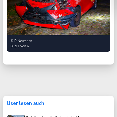
© P. Neumann
©
Bild 1 von 6
Bi
User lesen auch